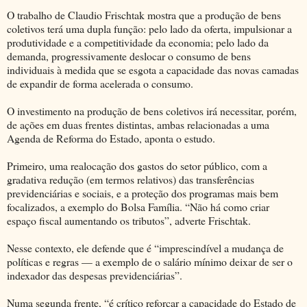
O trabalho de Claudio Frischtak mostra que a produção de bens
coletivos terá uma dupla função: pelo lado da oferta, impulsionar a
produtividade e a competitividade da economia; pelo lado da
demanda, progressivamente deslocar o consumo de bens
individuais à medida que se esgota a capacidade das novas camadas
de expandir de forma acelerada o consumo.
O investimento na produção de bens coletivos irá necessitar, porém,
de ações em duas frentes distintas, ambas relacionadas a uma
Agenda de Reforma do Estado, aponta o estudo.
Primeiro, uma realocação dos gastos do setor público, com a
gradativa redução (em termos relativos) das transferências
previdenciárias e sociais, e a proteção dos programas mais bem
focalizados, a exemplo do Bolsa Família. “Não há como criar
espaço fiscal aumentando os tributos”, adverte Frischtak.
Nesse contexto, ele defende que é “imprescindível a mudança de
políticas e regras — a exemplo de o salário mínimo deixar de ser o
indexador das despesas previdenciárias”.
Numa segunda frente, “é crítico reforçar a capacidade do Estado de