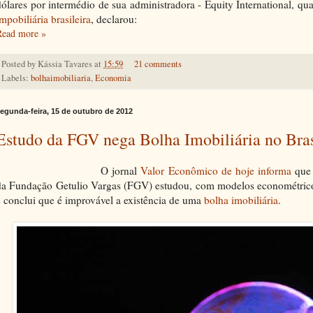
dólares por intermédio de sua administradora - Equity International, q
mpobiliária brasileira
, declarou:
Read more »
Posted by
Kássia Tavares
at
15:59
21 comments
Labels:
bolhaimobiliaria
,
Economia
egunda-feira, 15 de outubro de 2012
Estudo da FGV nega Bolha Imobiliária no Bras
O jornal
Valor Econômico de hoje informa
que 
da Fundação Getulio Vargas (FGV) estudou, com modelos econométrico
e conclui que é improvável a existência de uma
bolha imobiliária
.