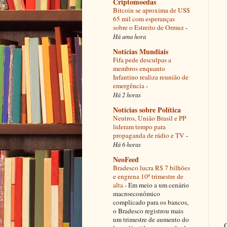
Criptomoedas
Bitcoin se aproxima de US$
65 mil com esperanças
sobre o Estreito de Ormuz
-
Há uma hora
Notícias Mundiais
Fifa pede desculpas a
membros enquanto
Infantino realiza reunião de
emergência
-
Há 2 horas
Notícias sobre Política
Neutros, União Brasil e PP
lideram tempo para
propaganda de rádio e TV
-
Há 6 horas
NeoFeed
Bradesco lucra R$ 7 bilhões
e engrena 10º trimestre de
alta
-
Em meio a um cenário
macroeconômico
complicado para os bancos,
o Bradesco registrou mais
um trimestre de aumento do