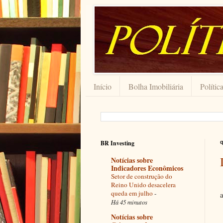
Início
Bolha Imobiliária
Polític
BR Investing
q
Notícias sobre
Indicadores Econômicos
Setor de construção do
Reino Unido desacelera
queda em julho
-
Há 45 minutos
Notícias sobre