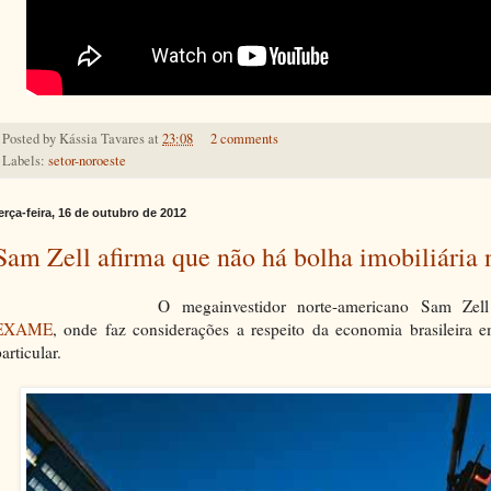
Posted by
Kássia Tavares
at
23:08
2 comments
Labels:
setor-noroeste
erça-feira, 16 de outubro de 2012
Sam Zell afirma que não há bolha imobiliária 
O megainvestidor norte-americano Sam Ze
EXAME
, onde faz considerações a respeito da economia brasileira 
articular.