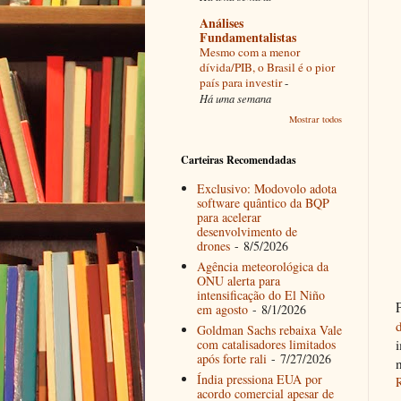
Análises
Fundamentalistas
Mesmo com a menor
dívida/PIB, o Brasil é o pior
país para investir
-
Há uma semana
Mostrar todos
Carteiras Recomendadas
Exclusivo: Modovolo adota
software quântico da BQP
para acelerar
desenvolvimento de
drones
- 8/5/2026
Agência meteorológica da
ONU alerta para
intensificação do El Niño
em agosto
- 8/1/2026
Goldman Sachs rebaixa Vale
com catalisadores limitados
após forte rali
- 7/27/2026
Índia pressiona EUA por
acordo comercial apesar de