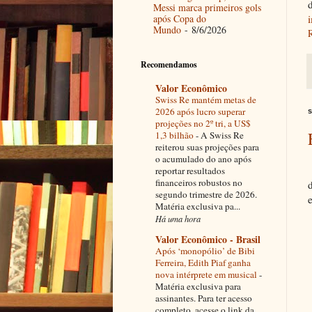
Messi marca primeiros gols
após Copa do
i
Mundo
- 8/6/2026
Recomendamos
Valor Econômico
Swiss Re mantém metas de
2026 após lucro superar
s
projeções no 2º tri, a US$
1,3 bilhão
-
A Swiss Re
reiterou suas projeções para
o acumulado do ano após
reportar resultados
financeiros robustos no
segundo trimestre de 2026.
Matéria exclusiva pa...
Há uma hora
Valor Econômico - Brasil
Após ‘monopólio’ de Bibi
Ferreira, Edith Piaf ganha
nova intérprete em musical
-
Matéria exclusiva para
assinantes. Para ter acesso
completo, acesse o link da