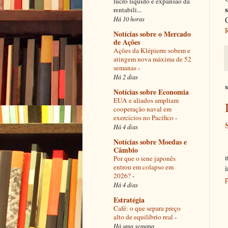
lucro líquido e expansão da
rentabili...
Há 10 horas
Notícias sobre o Mercado
de Ações
Ações da Klépierre sobem e
atingem nova máxima de 52
semanas
-
Há 2 dias
s
Notícias sobre Economia
EUA e aliados ampliam
cooperação naval em
exercícios no Pacífico
-
Há 4 dias
Notícias sobre Moedas e
Câmbio
Por que o iene japonês
entrou em colapso em
2026?
-
Há 4 dias
Estratégia
Café: o que separa preço
alto de equilíbrio real
-
Há uma semana