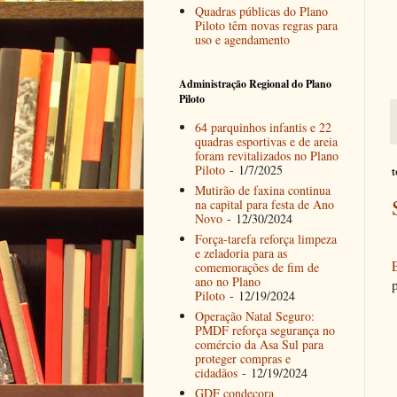
Quadras públicas do Plano
Piloto têm novas regras para
uso e agendamento
Administração Regional do Plano
Piloto
64 parquinhos infantis e 22
quadras esportivas e de areia
foram revitalizados no Plano
Piloto
- 1/7/2025
t
Mutirão de faxina continua
na capital para festa de Ano
Novo
- 12/30/2024
Força-tarefa reforça limpeza
e zeladoria para as
comemorações de fim de
ano no Plano
p
Piloto
- 12/19/2024
Operação Natal Seguro:
PMDF reforça segurança no
comércio da Asa Sul para
proteger compras e
cidadãos
- 12/19/2024
GDF condecora