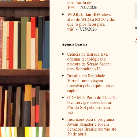
nova tarifa de
10%
- 7/25/2026
WEGE3: Itaú BBA eleva
alvo de WEG a R$ 50 e diz
que ’o pior ficou para
q
trás’
- 7/25/2026
Agência Brasília
Ciência na Estrada leva
oficinas tecnológicas e
palestra de Sérgio Sacani
para Sobradinho II
Brasília em Realidade
Virtual: uma viagem
imersiva pela arquitetura da
capital
GDF Mais Perto do Cidadão
leva serviços essenciais ao
Pôr do Sol pela primeira
vez
Inscrições para o programa
Jovem Senador e Jovem
Senadora Brasileiros vão até
30 de abril