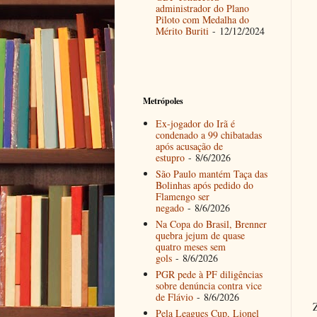
administrador do Plano
Piloto com Medalha do
Mérito Buriti
- 12/12/2024
Metrópoles
Ex-jogador do Irã é
condenado a 99 chibatadas
após acusação de
estupro
- 8/6/2026
São Paulo mantém Taça das
Bolinhas após pedido do
Flamengo ser
negado
- 8/6/2026
Na Copa do Brasil, Brenner
quebra jejum de quase
quatro meses sem
gols
- 8/6/2026
PGR pede à PF diligências
sobre denúncia contra vice
de Flávio
- 8/6/2026
Pela Leagues Cup, Lionel