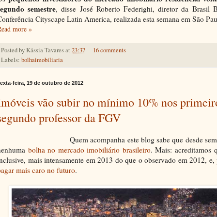
segundo semestre
, disse José Roberto Federighi, diretor da Brasil 
Conferência Cityscape Latin America, realizada esta semana em São Pau
Read more »
Posted by
Kássia Tavares
at
23:37
16 comments
Labels:
bolhaimobiliaria
exta-feira, 19 de outubro de 2012
Imóveis vão subir no mínimo 10% nos primeir
segundo professor da FGV
Quem acompanha este blog sabe que desde sempr
nenhuma
bolha no mercado imobiliário brasileiro
. Mais: acreditamos 
inclusive, mais intensamente em 2013 do que o observado em 2012, e, 
pagar mais caro no futuro
.