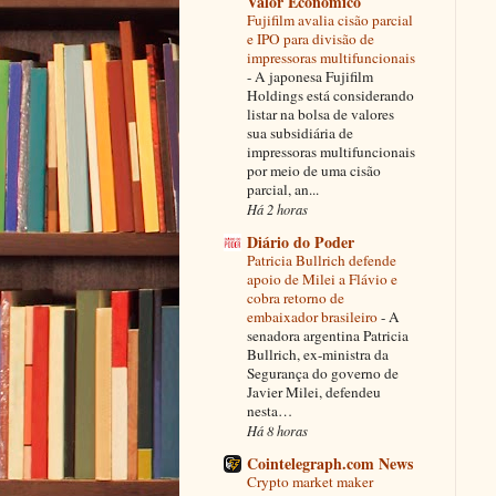
Valor Econômico
Fujifilm avalia cisão parcial
e IPO para divisão de
impressoras multifuncionais
-
A japonesa Fujifilm
Holdings está considerando
listar na bolsa de valores
sua subsidiária de
impressoras multifuncionais
por meio de uma cisão
parcial, an...
Há 2 horas
Diário do Poder
Patricia Bullrich defende
apoio de Milei a Flávio e
cobra retorno de
embaixador brasileiro
-
A
senadora argentina Patricia
Bullrich, ex-ministra da
Segurança do governo de
Javier Milei, defendeu
nesta…
Há 8 horas
Cointelegraph.com News
Crypto market maker