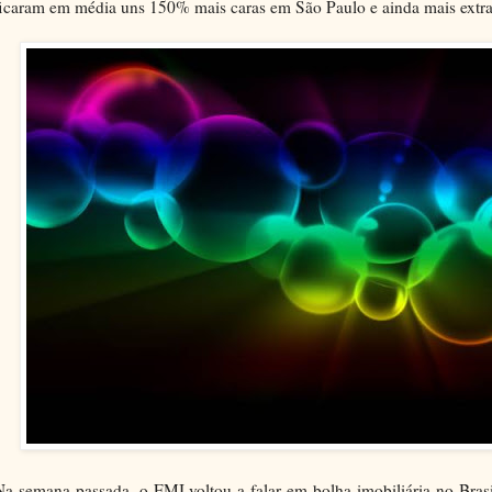
ficaram em média uns 150% mais caras em São Paulo e ainda mais extr
Na semana passada, o FMI voltou a falar em bolha imobiliária no Brasi