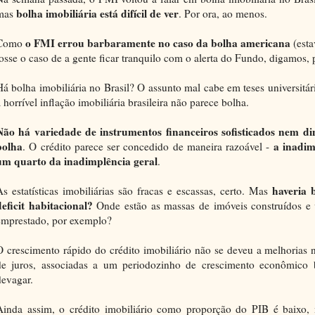
bolha imobiliária está difícil de ver
mas
. Por ora, ao menos.
o FMI errou barbaramente no caso da bolha americana
Como
(esta
fosse o caso de a gente ficar tranquilo com o alerta do Fundo, digamos, 
Há bolha imobiliária no Brasil? O assunto mal cabe em teses universitár
 horrível inflação imobiliária brasileira não parece bolha.
Não há variedade de instrumentos financeiros sofisticados nem d
bolha
a inadim
. O crédito parece ser concedido de maneira razoável -
um quarto da inadimplência geral
.
haveria
As estatísticas imobiliárias são fracas e escassas, certo. Mas
deficit habitacional?
Onde estão as massas de imóveis construídos e 
emprestado, por exemplo?
O crescimento rápido do crédito imobiliário não se deveu a melhorias n
de juros, associadas a um periodozinho de crescimento econômic
devagar.
Ainda assim, o crédito imobiliário como proporção do PIB é baixo