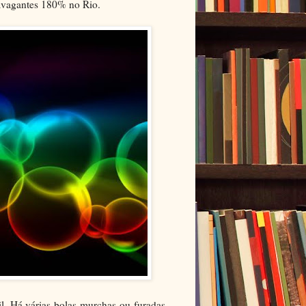
avagantes 180% no Rio.
l. Há várias bolas murchas ou furadas,