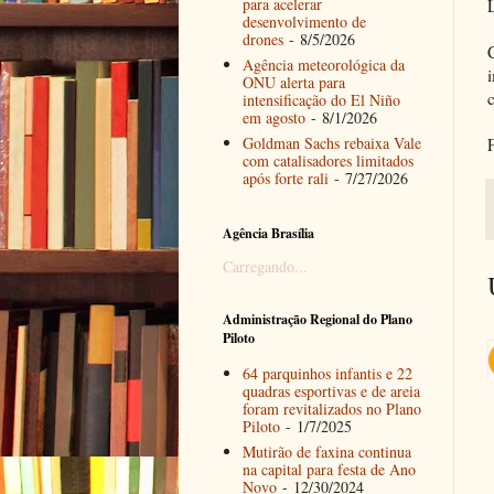
para acelerar
desenvolvimento de
drones
- 8/5/2026
Agência meteorológica da
ONU alerta para
intensificação do El Niño
em agosto
- 8/1/2026
Goldman Sachs rebaixa Vale
com catalisadores limitados
após forte rali
- 7/27/2026
Agência Brasília
Carregando...
Administração Regional do Plano
Piloto
64 parquinhos infantis e 22
quadras esportivas e de areia
foram revitalizados no Plano
Piloto
- 1/7/2025
Mutirão de faxina continua
na capital para festa de Ano
Novo
- 12/30/2024