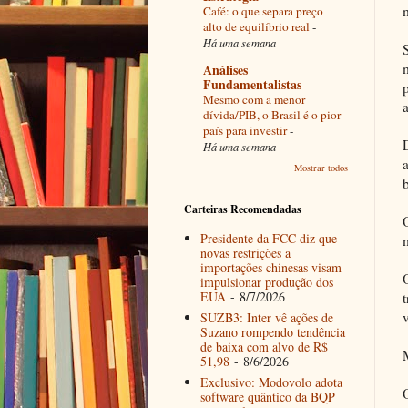
Café: o que separa preço
alto de equilíbrio real
-
Há uma semana
Análises
Fundamentalistas
Mesmo com a menor
dívida/PIB, o Brasil é o pior
país para investir
-
Há uma semana
Mostrar todos
Carteiras Recomendadas
Presidente da FCC diz que
novas restrições a
importações chinesas visam
impulsionar produção dos
EUA
- 8/7/2026
SUZB3: Inter vê ações de
Suzano rompendo tendência
de baixa com alvo de R$
51,98
- 8/6/2026
Exclusivo: Modovolo adota
software quântico da BQP