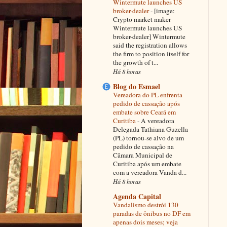
Wintermute launches US
broker-dealer
-
[image:
Crypto market maker
Wintermute launches US
broker-dealer] Wintermute
said the registration allows
the firm to position itself for
the growth of t...
Há 8 horas
Blog do Esmael
Vereadora do PL enfrenta
pedido de cassação após
embate sobre Ceará em
Curitiba
-
A vereadora
Delegada Tathiana Guzella
(PL) tornou-se alvo de um
pedido de cassação na
Câmara Municipal de
Curitiba após um embate
com a vereadora Vanda d...
Há 8 horas
Agenda Capital
Vandalismo destrói 130
paradas de ônibus no DF em
apenas dois meses; veja