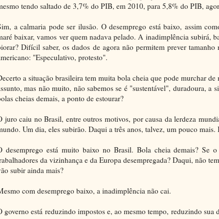
mesmo tendo saltado de 3,7% do PIB, em 2010, para 5,8% do PIB, agor
Sim, a calmaria pode ser ilusão. O desemprego está baixo, assim co
maré baixar, vamos ver quem nadava pelado. A inadimplência subirá, ban
piorar? Difícil saber, os dados de agora não permitem prever tamanho 
americano: "Especulativo, protesto".
Decerto a situação brasileira tem muita bola cheia que pode murchar 
assunto, mas não muito, não sabemos se é "sustentável", duradoura, a s
bolas cheias demais, a ponto de estourar?
O juro caiu no Brasil, entre outros motivos, por causa da lerdeza mundi
mundo. Um dia, eles subirão. Daqui a três anos, talvez, um pouco mais. I
O desemprego está muito baixo no Brasil. Bola cheia demais? Se o p
trabalhadores da vizinhança e da Europa desempregada? Daqui, não tem m
vão subir ainda mais?
Mesmo com desemprego baixo, a inadimplência não cai.
O governo está reduzindo impostos e, ao mesmo tempo, reduzindo sua d