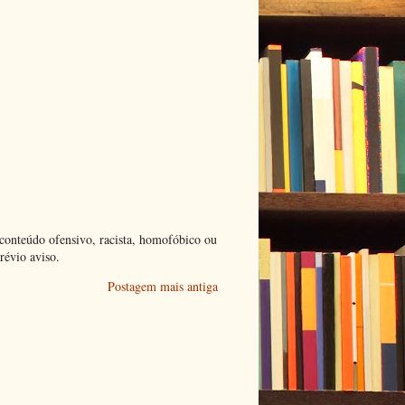
conteúdo ofensivo, racista, homofóbico ou
révio aviso.
Postagem mais antiga