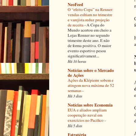
NeoFeed
O “efeito Copa” na Renner:
vendas esfriam no trimestre
e varejista reduz projeção
de receita
-
A Copa do
Mundo acertou em cheio a
Lojas Renner no segundo
trimestre deste ano. E não
a
de forma positiva. O maior
evento esportivo pesou
significativament...
Há 10 horas
Notícias sobre o Mercado
de Ações
Ações da Klépierre sobem e
atingem nova máxima de 52
semanas
-
Há 3 dias
Notícias sobre Economia
EUA e aliados ampliam
cooperação naval em
exercícios no Pacífico
-
Há 5 dias
Estratégia