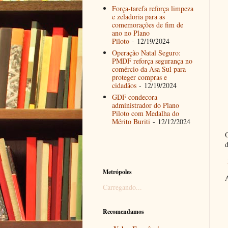
Força-tarefa reforça limpeza
e zeladoria para as
comemorações de fim de
ano no Plano
Piloto
- 12/19/2024
Operação Natal Seguro:
PMDF reforça segurança no
comércio da Asa Sul para
proteger compras e
cidadãos
- 12/19/2024
GDF condecora
administrador do Plano
Piloto com Medalha do
Mérito Buriti
- 12/12/2024
O
d
Metrópoles
Carregando...
Recomendamos