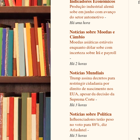
Indicadores Econômicos
Produção industrial alemã
sobe em junho com avanço
do setor automotivo
-
Há uma hora
Notícias sobre Moedas e
Câmbio
Moedas asiáticas estáveis
enquanto dólar sobe com
incerteza sobre Irã e payroll
-
Há 2 horas
Notícias Mundiais
Trump assina decretos para
restringir cidadania por
direito de nascimento nos
EUA, apesar da decisão da
Suprema Corte
-
Há 3 horas
Notícias sobre Política
Influenciadores terão peso
no voto para 88%, diz
AtlasIntel
-
Há 5 horas