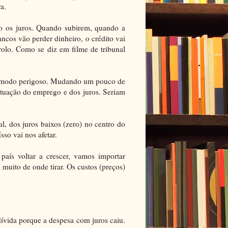
a.
mo os juros. Quando subirem, quando a
cos vão perder dinheiro, o crédito vai
rolo. Como se diz em filme de tribunal
de modo perigoso. Mudando um pouco de
ituação do emprego e dos juros. Seriam
al, dos juros baixos (zero) no centro do
sso vai nos afetar.
aís voltar a crescer, vamos importar
uito de onde tirar. Os custos (preços)
ívida porque a despesa com juros caiu.