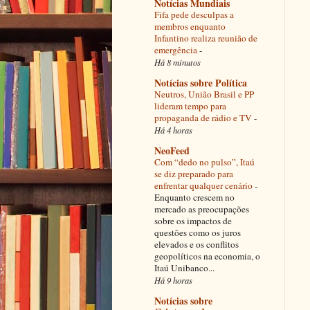
Notícias Mundiais
Fifa pede desculpas a
membros enquanto
Infantino realiza reunião de
emergência
-
Há 8 minutos
Notícias sobre Política
Neutros, União Brasil e PP
lideram tempo para
propaganda de rádio e TV
-
Há 4 horas
NeoFeed
Com “dedo no pulso”, Itaú
se diz preparado para
enfrentar qualquer cenário
-
Enquanto crescem no
mercado as preocupações
sobre os impactos de
questões como os juros
elevados e os conflitos
geopolíticos na economia, o
Itaú Unibanco...
Há 9 horas
Notícias sobre