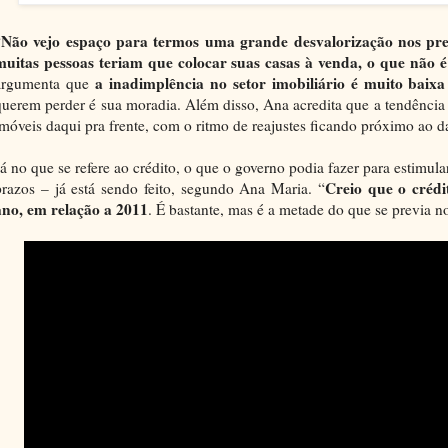
Não vejo espaço para termos uma grande desvalorização nos preç
“
muitas pessoas teriam que colocar suas casas à venda, o que não é
a inadimplência no setor imobiliário é muito baixa
argumenta que
querem perder é sua moradia. Além disso, Ana acredita que a tendênci
imóveis daqui pra frente, com o ritmo de reajustes ficando próximo ao da
Já no que se refere ao crédito, o que o governo podia fazer para estimula
Creio que o crédi
prazos – já está sendo feito, segundo Ana Maria. “
ano, em relação a 2011
. É bastante, mas é a metade do que se previa no