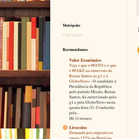
Metrópoles
Carregando...
Recomendamos
Valor Econômico
Veja o que é #FATO e o que
é #FAKE na entrevista de
Renan Santos ao g1 e à
GloboNews
-
O candidato à
Presidência da República
pelo partido Missão, Renan
Santos, foi entrevistado pelo
g1 e pela GloboNews nesta
quarta-feira (5). Conduzida
pela...
Há 33 minutos
Livecoins
Demanda por criptoativos
cresce 135% no Brasil no