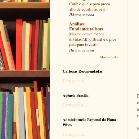
Café: o que separa preço
alto de equilíbrio real
-
Há uma semana
Análises
Fundamentalistas
Mesmo com a menor
dívida/PIB, o Brasil é o pior
país para investir
-
Há uma semana
Mostrar todos
Carteiras Recomendadas
Carregando...
Agência Brasília
Carregando...
Administração Regional do Plano
Piloto
Carregando...