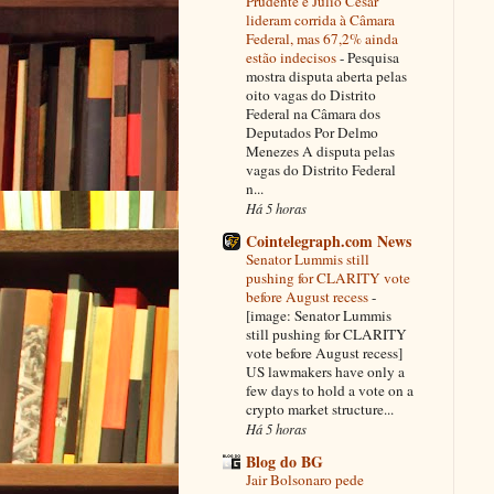
Prudente e Julio Cesar
lideram corrida à Câmara
Federal, mas 67,2% ainda
estão indecisos
-
Pesquisa
mostra disputa aberta pelas
oito vagas do Distrito
Federal na Câmara dos
Deputados Por Delmo
Menezes A disputa pelas
vagas do Distrito Federal
n...
Há 5 horas
Cointelegraph.com News
Senator Lummis still
pushing for CLARITY vote
before August recess
-
[image: Senator Lummis
still pushing for CLARITY
vote before August recess]
US lawmakers have only a
few days to hold a vote on a
crypto market structure...
Há 5 horas
Blog do BG
Jair Bolsonaro pede