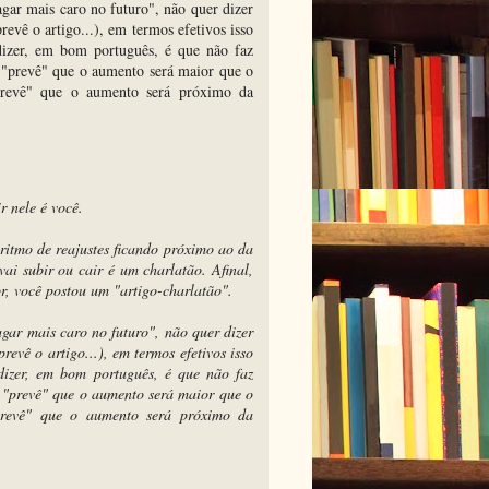
gar mais caro no futuro", não quer dizer
evê o artigo...), em termos efetivos isso
izer, em bom português, é que não faz
ê "prevê" que o aumento será maior que o
"prevê" que o aumento será próximo da
r nele é você.
ritmo de reajustes ficando próximo ao da
ai subir ou cair é um charlatão. Afinal,
r, você postou um "artigo-charlatão".
gar mais caro no futuro", não quer dizer
evê o artigo...), em termos efetivos isso
izer, em bom português, é que não faz
ê "prevê" que o aumento será maior que o
"prevê" que o aumento será próximo da