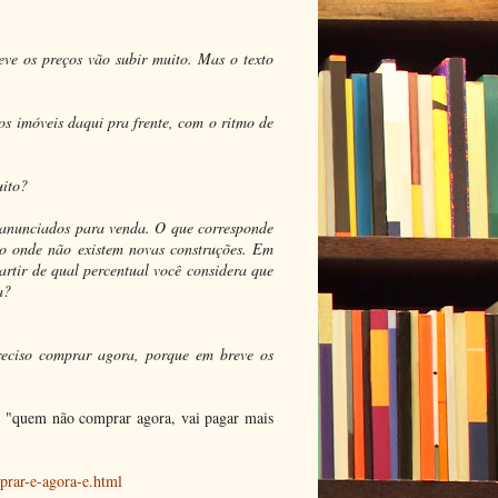
eve os preços vão subir muito. Mas o texto
os imóveis daqui pra frente, com o ritmo de
uito?
 anunciados para venda. O que corresponde
ro onde não existem novas construções. Em
artir de qual percentual você considera que
a?
reciso comprar agora, porque em breve os
ue "quem não comprar agora, vai pagar mais
rar-e-agora-e.html