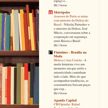
espaço e...
Há 3 horas
Metrópoles
Assessor de Putin se reúne
com ministro da Defesa do
Brasil
-
Nikolai Patrushev e
o ministro da Defesa, José
Múcio, conversaram sobre a
cooperação em segurança
entre Rússia e Brasil
Há 3 horas
Finíssimo - Brasília na
Moda
Moleca | Ana Castela
-
A
moda feminina vive um
momento em que estilo e
autenticidade caminham
lado a lado. Mais do que
acompanhar tendências, as
consumidoras buscam peças
que exp...
Há 4 horas
Agenda Capital
CB/Opinião: Rafael