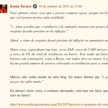
Kássia Tavares
10 de outubro de 2012 às 13:44
Você afirmou várias vezes que é preciso comprar agora, porque em br
que você postou mostra outra realidade:
"(...)Ana acredita que a tendência é de aumentos menores nos preços d
reajustes ficando próximo ao da inflação."
Afinal, o ritmo de reajustes ficará próximo da inflação ou aumentará m
Outra coisa, copacabana tem hoje, só no ZAP, cerca de 5.000 imóveis
a cerca de 6% do total de residências no bairro. Este sendo um bair
bairros com construções, como a Barra, este índice deve ser maior. A p
há um grande número de pessoas colocando as residências para a vend
Márcio, não venha mentir no meu blog. Eu nunca afirmei que
"é p
preços vão subir muito."
Eu afirmei várias vezes, e continuo afirmando, com base em fatos, q
caro no futuro".
http://www.politicaeconomia.com/2012/07/imoveis-o-momento-de-comp