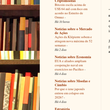
Criptomoedas
Bitcoin oscila acima de
US$ 64 mil com foco em
acordo no Estreito de
Ormuz
-
Há 10 horas
Notícias sobre o Mercado
de Ações
Ações da Klépierre sobem e
atingem nova máxima de 52
semanas
-
Há 2 dias
Notícias sobre Economia
EUA e aliados ampliam
cooperação naval em
exercícios no Pacífico
-
Há 4 dias
Notícias sobre Moedas e
Câmbio
Por que o iene japonês
entrou em colapso em
2026?
-
Há 4 dias
Estratégia