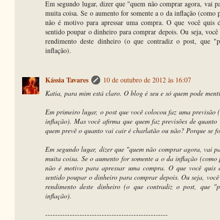
Em segundo lugar, dizer que "quem não comprar agora, vai pa
muita coisa. Se o aumento for somente a o da inflação (como pr
não é motivo para apressar uma compra. O que você quis d
sentido poupar o dinheiro para comprar depois. Ou seja, voc
rendimento deste dinheiro (o que contradiz o post, que 
inflação).
Kássia Tavares
10 de outubro de 2012 às 16:07
Katia, para mim está claro. O blog é seu e só quem pode menti
Em primeiro lugar, o post que você colocou faz uma previsão (
inflação). Mas você afirma que quem faz previsões de quanto v
quem prevê o quanto vai cair é charlatão ou não? Porque se fo
Em segundo lugar, dizer que "quem não comprar agora, vai pa
muita coisa. Se o aumento for somente a o da inflação (como pr
não é motivo para apressar uma compra. O que você quis d
sentido poupar o dinheiro para comprar depois. Ou seja, voc
rendimento deste dinheiro (o que contradiz o post, que 
inflação).
--------------------------------------------------