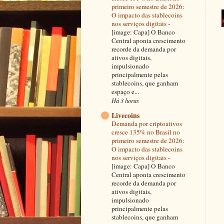
primeiro semestre de 2026:
O impacto das stablecoins
nos serviços digitais
-
[image: Capa] O Banco
Central aponta crescimento
recorde da demanda por
ativos digitais,
impulsionado
principalmente pelas
stablecoins, que ganham
espaço e...
Há 3 horas
Livecoins
Demanda por criptoativos
cresce 135% no Brasil no
primeiro semestre de 2026:
O impacto das stablecoins
nos serviços digitais
-
[image: Capa] O Banco
Central aponta crescimento
recorde da demanda por
ativos digitais,
impulsionado
principalmente pelas
stablecoins, que ganham