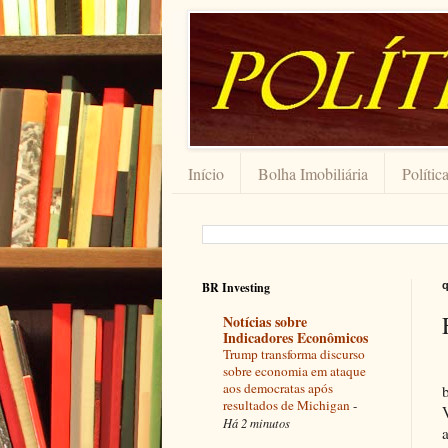
Início
Bolha Imobiliária
Polític
BR Investing
q
Notícias sobre
Indicadores Econômicos
Trump transforma discurso
sobre economia em ataque
aos democratas após
resultados de Michigan
-
Há 2 minutos