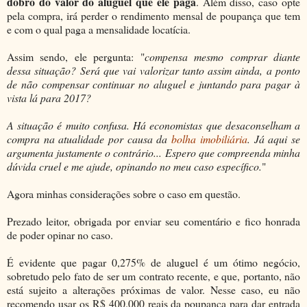
dobro do valor do aluguel que ele paga
. Além disso, caso opte
pela compra, irá perder o rendimento mensal de poupança que tem
e com o qual paga a mensalidade locatícia.
Assim sendo, ele pergunta: "
compensa mesmo comprar diante
dessa situação? Será que vai valorizar tanto assim ainda, a ponto
de não compensar continuar no aluguel e juntando para pagar à
vista lá para 2017?
A situação é muito confusa. Há economistas que desaconselham a
compra na atualidade por causa da
bolha imobiliária
. Já aqui se
argumenta justamente o contrário... Espero que compreenda minha
dúvida cruel e me ajude, opinando no meu caso específico.
"
Agora minhas considerações sobre o caso em questão.
Prezado leitor, obrigada por enviar seu comentário e fico honrada
de poder opinar no caso.
É evidente que pagar 0,275% de aluguel é um ótimo negócio,
sobretudo pelo fato de ser um contrato recente, e que, portanto, não
está sujeito a alterações próximas de valor. Nesse caso, eu não
recomendo usar os R$ 400.000 reais da poupança para dar entrada