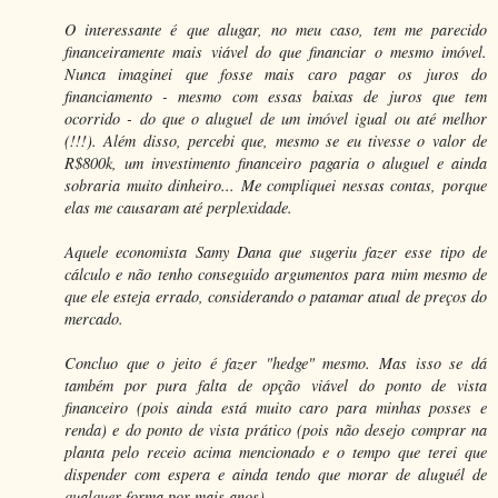
O interessante é que alugar, no meu caso, tem me parecido
financeiramente mais viável do que financiar o mesmo imóvel.
Nunca imaginei que fosse mais caro pagar os juros do
financiamento - mesmo com essas baixas de juros que tem
ocorrido - do que o aluguel de um imóvel igual ou até melhor
(!!!). Além disso, percebi que, mesmo se eu tivesse o valor de
R$800k, um investimento financeiro pagaria o aluguel e ainda
sobraria muito dinheiro... Me compliquei nessas contas, porque
elas me causaram até perplexidade.
Aquele economista Samy Dana que sugeriu fazer esse tipo de
cálculo e não tenho conseguido argumentos para mim mesmo de
que ele esteja errado, considerando o patamar atual de preços do
mercado.
Concluo que o jeito é fazer "hedge" mesmo. Mas isso se dá
também por pura falta de opção viável do ponto de vista
financeiro (pois ainda está muito caro para minhas posses e
renda) e do ponto de vista prático (pois não desejo comprar na
planta pelo receio acima mencionado e o tempo que terei que
dispender com espera e ainda tendo que morar de aluguél de
qualquer forma por mais anos).