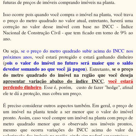
futuras de preços de imóveis comprando imóveis na planta.
Isso ocorre pois quando você compra o imóvel na planta, você trava
o preço do metro quadrado no valor atual, entretanto, haverá uma
correção no valor desse imóvel com base no INCC - Índice
Nacional de Construção Civil - que tem ficado em torno de 9% ao
ano.
Ou seja,
se o preço do metro quadrado subir acima do INCC nos
próximos anos
, você estará protegido e estará ganhando dinheiro
ois o valor do imóvel no futuro será maior que o saldo
(p
devedor somando ao que você já pagou
se o preço
). Entretanto,
do metro quadrado do imóvel na região que você deseja
apresentar variação abaixo do índice INCC
você estará
,
perdendo dinheiro
. Esse é, porém, custo de fazer "hedge", afinal
ele te dá a proteção, mas cobra um preço.
É preciso considerar outros aspectos também. Em geral, o preço de
um imóvel na planta tende a ser menor que o valor do imóvel
pronto. Assim, caso você compre um imóvel na planta com preço de
metro quadrado menor que o observado nos imóveis prontos,
mesmo que ocorra variações do INCC acima do valor da
valorização dos imóveis na região, ainda sim poderá ser vantajoso.