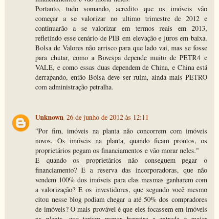
Portanto, tudo somando, acredito que os imóveis vão
começar a se valorizar no ultimo trimestre de 2012 e
continuarão a se valorizar em termos reais em 2013,
refletindo esse cenário de PIB em elevação e juros em baixa.
Bolsa de Valores não arrisco para que lado vai, mas se fosse
para chutar, como a Bovespa depende muito de PETR4 e
VALE, e como essas duas dependem de China, e China está
derrapando, então Bolsa deve ser ruim, ainda mais PETRO
com administração petralha.
Unknown
26 de junho de 2012 às 12:11
"Por fim, imóveis na planta não concorrem com imóveis
novos. Os imóveis na planta, quando ficam prontos, os
proprietários pegam os financiamentos e vão morar neles."
E quando os proprietários não conseguem pegar o
financiamento? E a reserva das incorporadoras, que não
vendem 100% dos imóveis para elas mesmas ganharem com
a valorização? E os investidores, que segundo você mesmo
citou nesse blog podiam chegar a até 50% dos compradores
de imóveis? O mais provável é que eles focassem em imóveis
na planta, que teriam menor barreira a entrada e maior